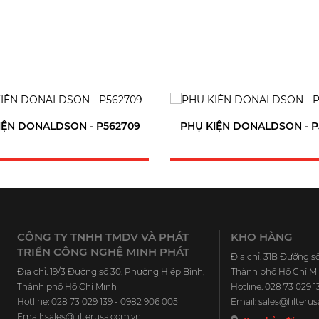
n
IỆN DONALDSON - P562709
PHỤ KIỆN DONALDSON - P
CÔNG TY TNHH TMDV VÀ PHÁT
KHO HÀNG
TRIỂN CÔNG NGHỆ MINH PHÁT
Địa chỉ: 31B Đường s
Địa chỉ: 19/3 Đường số 30, Phường Hiệp Bình,
Thành phố Hồ Chí M
Thành phố Hồ Chí Minh
Hotline: 028 73 029 
Hotline: 028 73 029 139 - 0982 906 005
Email: sales@filteru
Email: sales@filterusa.com.vn