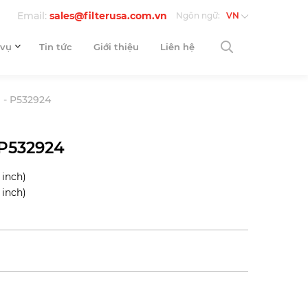
Email:
sales@filterusa.com.vn
Ngôn ngữ:
VN
 vụ
Tin tức
Giới thiệu
Liên hệ
- P532924
P532924
 inch)
 inch)