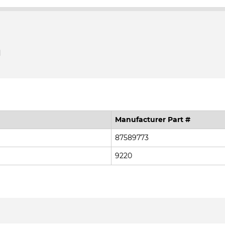
m
Manufacturer Part #
87589773
9220